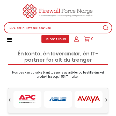
Nettverksutstyr
Service, støtteprogrammer og lisenser
Telefoner, PBX og VOIP
Programvare
0
Be om tilbud
Datamaskin PC utstyr
Én konto, én leverandør, én IT-
Tilbehør
partner for alt du trenger
Lyd video og multimedia
Skjermer og projektorer
Hos oss kan du søke blant tusenvis av artikler og bestille ønsket
produkt fra opptil 55 IT-merker.
Ulike produkter
Servere og lagringsutstyr
‹
›
Datamaskin PC-system
Kontorrekvisita
Elektronisk utstyr