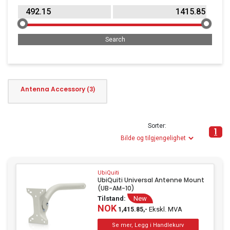
Household & Garden
Office Supplies
Point of Sale
Printers & Accessories
Clothing
Antenna Accessory
(3)
Music, Film & Literature
Beauty & Healthcare
Sorter:
1
MP3 Player
UbiQuiti
UbiQuiti Universal Antenne Mount
(UB-AM-10)
Tilstand:
New
NOK
Ekskl. MVA
1,415.85,-