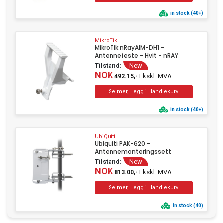
in stock (40+)
MikroTik
MikroTik nRayAIM-DH1 -
Antennefeste - Hvit - nRAY
Tilstand:
New
NOK
Ekskl. MVA
492.15,-
in stock (40+)
UbiQuiti
Ubiquiti PAK-620 -
Antennemonteringssett
Tilstand:
New
NOK
Ekskl. MVA
813.00,-
in stock (40)