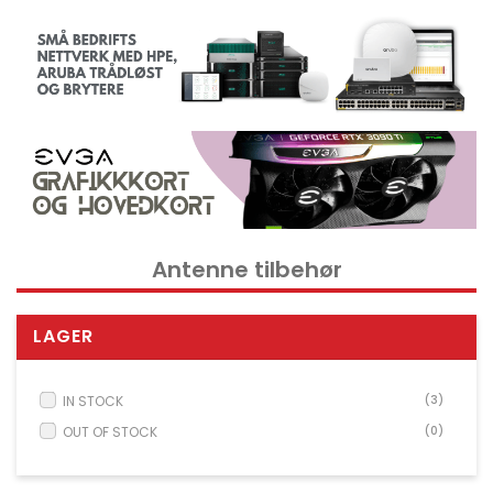
Kontorrekvisita og tilbehør
Verktøy
Nettverksdata rack og serverskap
Kabelutstyr
Overvåkingsutstyr
KVM utstyr
Strøm og UPS utstyr
Antenne tilbehør
Skrivere, skannere og tilbehør
Point of Sale POS utstyr
LAGER
Husholdnings- og hageutstyr
Spill og droner
IN STOCK
(3)
Electrical Supplies
OUT OF STOCK
(0)
Displays & Projectors