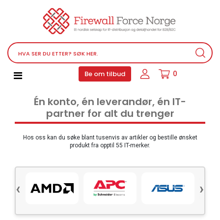
Nettverksutstyr
Service, støtteprogrammer og lisenser
Telefoner, PBX og VOIP
Programvare
0
Be om tilbud
Datamaskin PC utstyr
Én konto, én leverandør, én IT-
Tilbehør
partner for alt du trenger
Lyd video og multimedia
Skjermer og projektorer
Hos oss kan du søke blant tusenvis av artikler og bestille ønsket
produkt fra opptil 55 IT-merker.
Ulike produkter
Servere og lagringsutstyr
‹
›
Datamaskin PC-system
Kontorrekvisita
Elektronisk utstyr