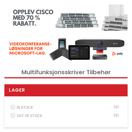
Kontorrekvisita og tilbehør
Verktøy
Nettverksdata rack og serverskap
Kabelutstyr
Overvåkingsutstyr
KVM utstyr
Strøm og UPS utstyr
Multifunksjonsskriver Tilbehør
Skrivere, skannere og tilbehør
Point of Sale POS utstyr
LAGER
Husholdnings- og hageutstyr
Spill og droner
IN STOCK
(0)
Electrical Supplies
OUT OF STOCK
(0)
Displays & Projectors