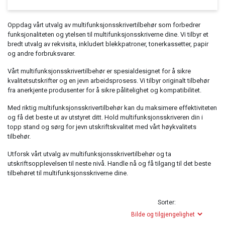
Household & Garden
Oppdag vårt utvalg av multifunksjonsskrivertilbehør som forbedrer
Office Supplies
funksjonaliteten og ytelsen til multifunksjonsskriverne dine. Vi tilbyr et
bredt utvalg av rekvisita, inkludert blekkpatroner, tonerkassetter, papir
Point of Sale
og andre forbruksvarer.
Printers & Accessories
Vårt multifunksjonsskrivertilbehør er spesialdesignet for å sikre
Clothing
kvalitetsutskrifter og en jevn arbeidsprosess. Vi tilbyr originalt tilbehør
fra anerkjente produsenter for å sikre pålitelighet og kompatibilitet.
Music, Film & Literature
Med riktig multifunksjonsskrivertilbehør kan du maksimere effektiviteten
Beauty & Healthcare
og få det beste ut av utstyret ditt. Hold multifunksjonsskriveren din i
topp stand og sørg for jevn utskriftskvalitet med vårt høykvalitets
MP3 Player
tilbehør.
Utforsk vårt utvalg av multifunksjonsskrivertilbehør og ta
utskriftsopplevelsen til neste nivå. Handle nå og få tilgang til det beste
tilbehøret til multifunksjonsskriverne dine.
Sorter: