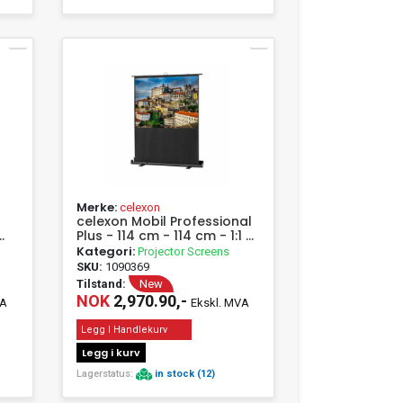
Merke:
celexon
celexon Mobil Professional
Plus - 114 cm - 114 cm - 1:1 -
Hvit
Kategori:
Projector Screens
SKU:
1090369
Tilstand:
New
NOK
2,970.90,-
VA
Ekskl. MVA
Legg I Handlekurv
Legg i kurv
Lagerstatus:
in stock (12)