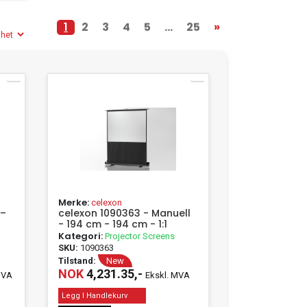
1
2
3
4
5
...
25
»
Merke:
celexon
 –
celexon 1090363 - Manuell
- 194 cm - 194 cm - 1:1
Kategori:
Projector Screens
SKU:
1090363
Tilstand:
New
NOK
4,231.35,-
MVA
Ekskl. MVA
Legg I Handlekurv