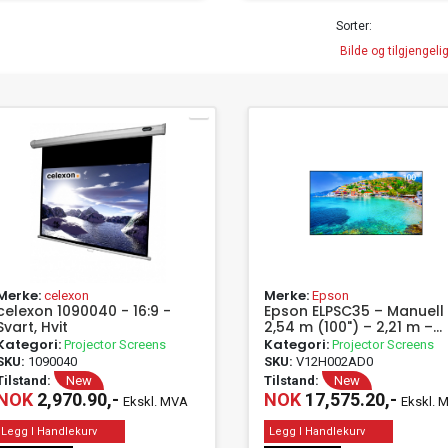
Sorter:
Merke:
Merke:
celexon
Epson
celexon 1090040 - 16:9 -
Epson ELPSC35 – Manuell
Svart, Hvit
2,54 m (100") – 2,21 m –
124,7 cm
Kategori:
Kategori:
Projector Screens
Projector Screens
SKU:
1090040
SKU:
V12H002AD0
Tilstand:
New
Tilstand:
New
NOK
2,970.90,-
NOK
17,575.20,-
Ekskl. MVA
Ekskl. 
Legg I Handlekurv
Legg I Handlekurv