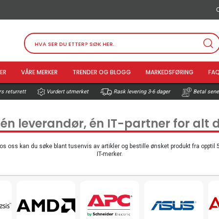
O
ER
VÅRE MERKER
TRENDER OG BLOGG
MARKEDSFØRING
FA
s returrett
Vurdert utmerket
Betal sener
Rask levering 3-6 dager
 én leverandør, én IT-partner for alt 
os oss kan du søke blant tusenvis av artikler og bestille ønsket produkt fra opptil 
IT-merker.