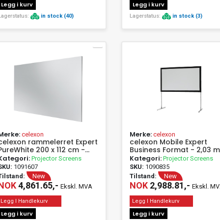
Legg i kurv
Legg i kurv
Lagerstatus:
in stock (40)
Lagerstatus:
in stock (3)
Merke:
Merke:
celexon
celexon
celexon rammelerret Expert
celexon Mobile Expert
PureWhite 200 x 112 cm -
Business Format - 2,03 m
Projektorlerret - 228,6 cm
127 cm - 16:10
Kategori:
Kategori:
Projector Screens
Projector Screens
SKU:
1091607
SKU:
1090835
Tilstand:
New
Tilstand:
New
NOK
4,861.65,-
NOK
2,988.81,-
Ekskl. MVA
Ekskl. M
Legg I Handlekurv
Legg I Handlekurv
Legg i kurv
Legg i kurv