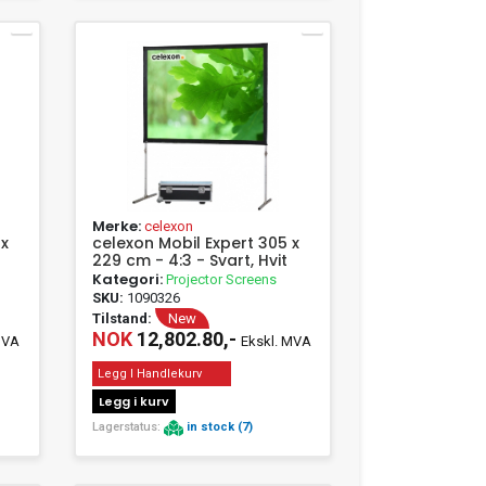
Merke:
celexon
 x
celexon Mobil Expert 305 x
229 cm - 4:3 - Svart, Hvit
Kategori:
Projector Screens
SKU:
1090326
Tilstand:
New
NOK
12,802.80,-
MVA
Ekskl. MVA
Legg I Handlekurv
Legg i kurv
Lagerstatus:
in stock (7)