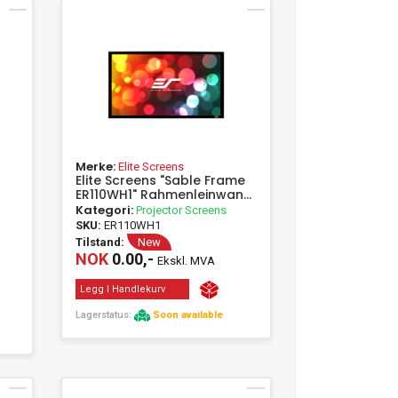
Merke:
Elite Screens
Elite Screens "Sable Frame
ER110WH1" Rahmenleinwand
243,8cm x 137,2cm (BxH)
Kategori:
Projector Screens
16:9 - 2.79 m (110") - 2.44 m
SKU:
ER110WH1
- 137 cm - 16:9
Tilstand:
New
NOK
0.00,-
Ekskl. MVA
Legg I Handlekurv
Lagerstatus:
Soon available