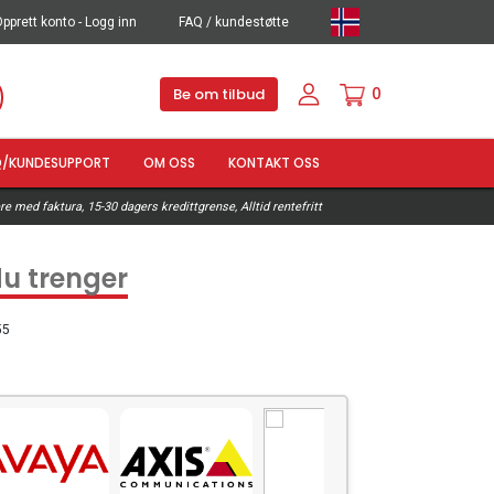
pprett konto - Logg inn
FAQ / kundestøtte
0
Be om tilbud
Q/KUNDESUPPORT
OM OSS
KONTAKT OSS
e med faktura, 15-30 dagers kredittgrense, Alltid rentefritt
du trenger
55