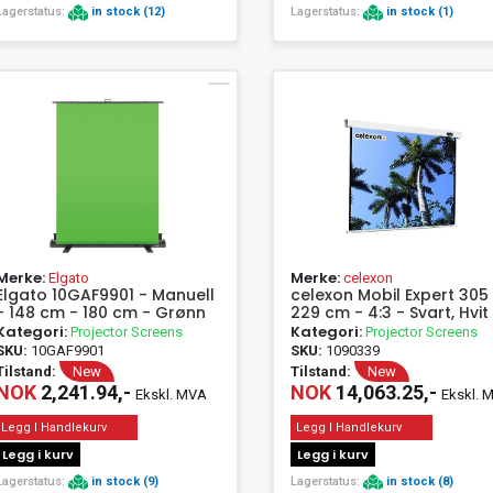
Lagerstatus:
in stock (12)
Lagerstatus:
in stock (1)
Merke:
Merke:
Elgato
celexon
Elgato 10GAF9901 - Manuell
celexon Mobil Expert 305 
- 148 cm - 180 cm - Grønn
229 cm - 4:3 - Svart, Hvit
Kategori:
Kategori:
Projector Screens
Projector Screens
SKU:
10GAF9901
SKU:
1090339
Tilstand:
New
Tilstand:
New
NOK
2,241.94,-
NOK
14,063.25,-
Ekskl. MVA
Ekskl. 
Legg I Handlekurv
Legg I Handlekurv
Legg i kurv
Legg i kurv
Lagerstatus:
in stock (9)
Lagerstatus:
in stock (8)