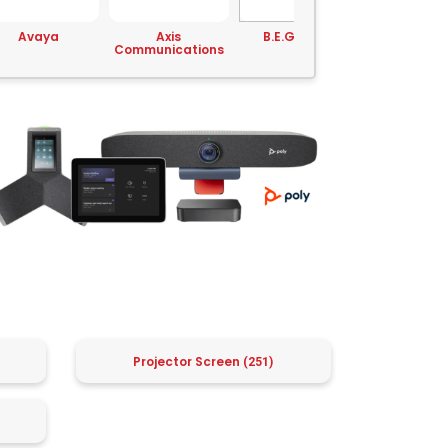
Axis
B.E.G. Brück
Belkin
Brothe
mmunications
Projector Screen
(251)