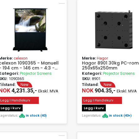
Merke:
Merke:
celexon
Hagor
celexon 1090365 - Manuell
Hagor 8901 30kg PC-rom
- 194 cm - 146 cm - 4:3 -
250x65x250mm
Svart - Hvit
Kategori:
Kategori:
Projector Screens
Projector Screens
SKU:
1090365
SKU:
8901
Tilstand:
New
Tilstand:
New
NOK
4,231.35,-
NOK
904.35,-
Ekskl. MVA
Ekskl. MVA
Legg I Handlekurv
Legg I Handlekurv
Legg i kurv
Legg i kurv
Lagerstatus:
in stock (40)
Lagerstatus:
in stock (40+)