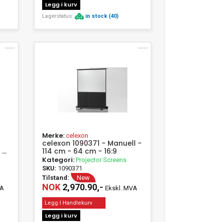
Legg i kurv
Lagerstatus:
in stock (40)
Merke:
celexon
celexon 1090371 - Manuell -
 -
114 cm - 64 cm - 16:9
Kategori:
Projector Screens
SKU:
1090371
Tilstand:
New
NOK
2,970.90,-
VA
Ekskl. MVA
Legg I Handlekurv
Legg i kurv