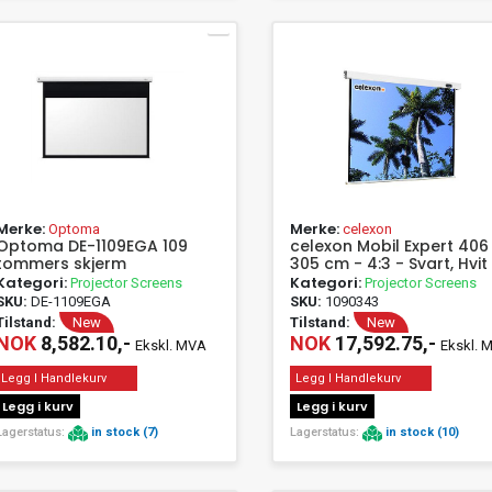
Merke:
Merke:
Optoma
celexon
Optoma DE-1109EGA 109
celexon Mobil Expert 406
tommers skjerm
305 cm - 4:3 - Svart, Hvit
Kategori:
Kategori:
Projector Screens
Projector Screens
SKU:
DE-1109EGA
SKU:
1090343
Tilstand:
New
Tilstand:
New
NOK
8,582.10,-
NOK
17,592.75,-
Ekskl. MVA
Ekskl. 
Legg I Handlekurv
Legg I Handlekurv
Legg i kurv
Legg i kurv
Lagerstatus:
in stock (7)
Lagerstatus:
in stock (10)