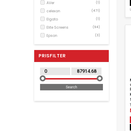
AVer
(1)
celexon
(471)
Elgato
(1)
Elite Screens
(94)
Epson
(3)
Extralink
(1)
Hagor
(4)
PRISFILTER
Hisense
(1)
Kensington
(3)
LG
(1)
Optoma
(17)
Reflecta
(1)
ViewSonic
(1)
Yealink
(1)