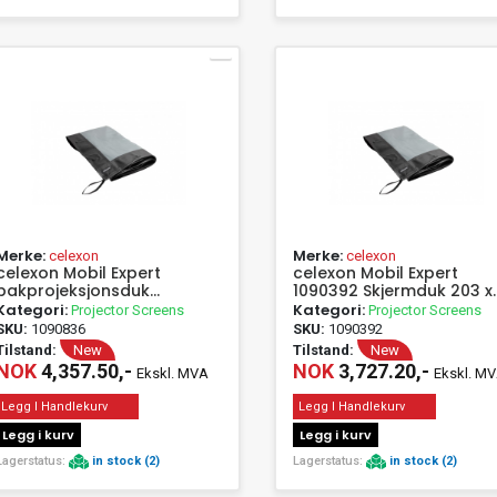
Merke:
Merke:
celexon
celexon
celexon Mobil Expert
celexon Mobil Expert
bakprojeksjonsduk
1090392 Skjermduk 203 x
244x152cm 16 10 -
152 cm Sideforhold 4 3 -
Kategori:
Kategori:
Projector Screens
Projector Screens
Projektorlerret - 287 cm
Fast rammeskjerm - 254
SKU:
1090836
SKU:
1090392
cm
Tilstand:
New
Tilstand:
New
NOK
4,357.50,-
NOK
3,727.20,-
Ekskl. MVA
Ekskl. M
Legg I Handlekurv
Legg I Handlekurv
Legg i kurv
Legg i kurv
Lagerstatus:
in stock (2)
Lagerstatus:
in stock (2)