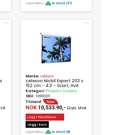
Lagerstatus:
in stock (21)
Merke:
celexon
x
celexon Mobil Expert 203 x
152 cm - 4:3 - Svart, Hvit
Kategori:
Projector Screens
SKU:
1090335
Tilstand:
New
NOK
10,533.90,-
MVA
Ekskl. MVA
Legg I Handlekurv
Legg i kurv
Lagerstatus:
in stock (8)