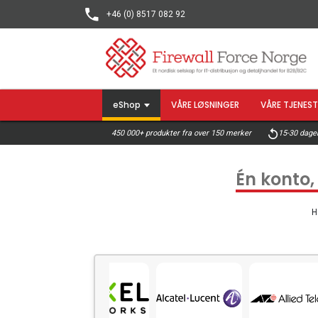
+46 (0) 8517 082 92
eShop
VÅRE LØSNINGER
VÅRE TJENEST
15-30 dager
450 000+ produkter fra over 150 merker
Én konto,
H