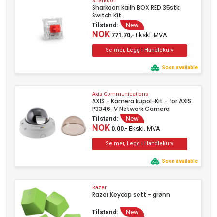
Sharkoon
Sharkoon Kailh BOX RED 35stk
Switch Kit
Tilstand:
New
NOK
Ekskl. MVA
771.70,-
Soon available
Axis Communications
AXIS - Kamera kupol-Kit - för AXIS
P3346-V Network Camera
Tilstand:
New
NOK
Ekskl. MVA
0.00,-
Soon available
Razer
Razer Keycap sett - grønn
Tilstand:
New