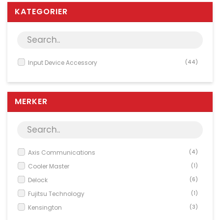
Server & Storage
KATEGORIER
PC Components
Various
PC Systems
Input Device Accessory
(44)
Supplies
Accessories
MERKER
Games & Leisure
AV & Multimedia
Network Equipment
Phones & PBX
Axis Communications
(4)
Cooler Master
(1)
Tools
Delock
(6)
Software
Fujitsu Technology
(1)
Photo & Video
Kensington
(3)
Service & Support