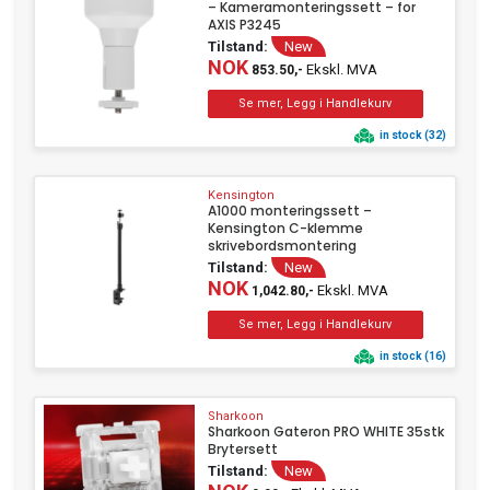
– Kameramonteringssett – for
AXIS P3245
Tilstand:
New
NOK
Ekskl. MVA
853.50,-
in stock (32)
Kensington
A1000 monteringssett –
Kensington C-klemme
skrivebordsmontering
Tilstand:
New
NOK
Ekskl. MVA
1,042.80,-
in stock (16)
Sharkoon
Sharkoon Gateron PRO WHITE 35stk
Brytersett
Tilstand:
New