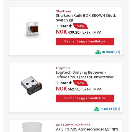
Sharkoon
Sharkoon Kailh BOX BROWN 35stk
Switch Kit
Tilstand:
New
NOK
Ekskl. MVA
439.20,-
in stock (27)
Logitech
Logitech Unifying Receiver -
Trådløs mus/tastaturmottaker
Tilstand:
New
NOK
Ekskl. MVA
562.50,-
in stock (40+)
Axis Communications
AXIS T91A05 Kameraholder 1,5" NPS