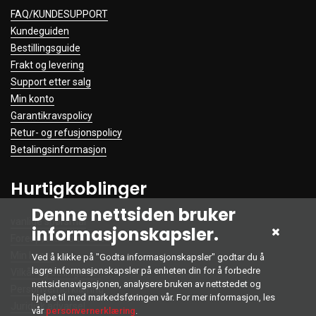
FAQ/KUNDESUPPORT
Kundeguiden
Bestillingsguide
Frakt og levering
Support etter salg
Min konto
Garantikravspolicy
Retur- og refusjonspolicy
Betalingsinformasjon
Hurtigkoblinger
Denne nettsiden bruker
vanlige spørsmål
informasjonskapsler.
Forespørsler om tilbud
Min konto
Ved å klikke på "Godta informasjonskapsler" godtar du å
lagre informasjonskapsler på enheten din for å forbedre
Vilkår og betingelser
nettsidenavigasjonen, analysere bruken av nettstedet og
Personvernerklæring
hjelpe til med markedsføringen vår. For mer informasjon, les
Juridisk advarsel
vår
personvernerklæring
.