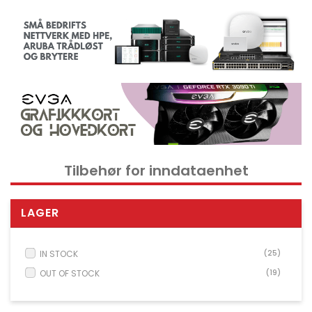
Kontorrekvisita og tilbehør
Verktøy
Nettverksdata rack og serverskap
Kabelutstyr
Overvåkingsutstyr
KVM utstyr
Strøm og UPS utstyr
Tilbehør for inndataenhet
Skrivere, skannere og tilbehør
Point of Sale POS utstyr
LAGER
Husholdnings- og hageutstyr
Spill og droner
IN STOCK
(25)
Electrical Supplies
OUT OF STOCK
(19)
Displays & Projectors