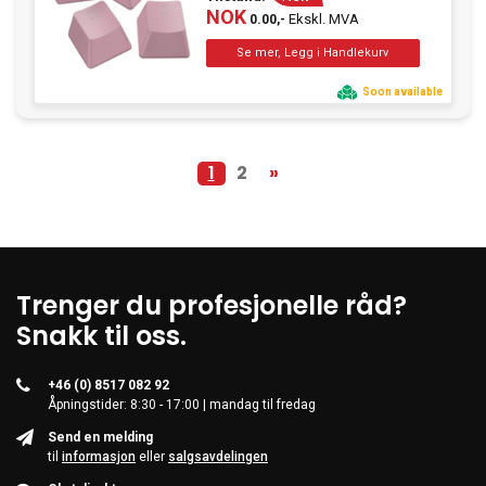
NOK
Ekskl. MVA
0.00,-
Soon available
1
2
»
Trenger du profesjonelle råd?
Snakk til oss.
+46 (0) 8517 082 92
Åpningstider: 8:30 - 17:00 | mandag til fredag
Send en melding
til
informasjon
eller
salgsavdelingen