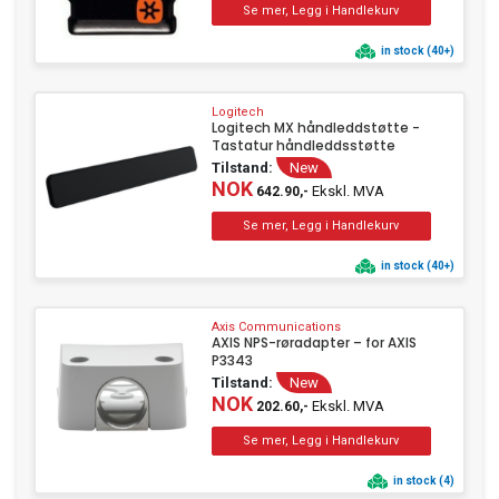
in stock (40+)
Logitech
Logitech MX håndleddstøtte -
Tastatur håndleddsstøtte
Tilstand:
New
NOK
Ekskl. MVA
642.90,-
in stock (40+)
Axis Communications
AXIS NPS-røradapter – for AXIS
P3343
Tilstand:
New
NOK
Ekskl. MVA
202.60,-
in stock (4)