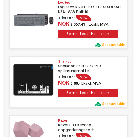
Logitech
Logitech K120 BESKYTTELSESDEKSEL -
N/A -WW Bulk 10
Tilstand:
New
NOK
Ekskl. MVA
2,067.41,-
Soon available
Sharkoon
Sharkoon SKILLER SGP1 XL
spillmusematte
Tilstand:
New
NOK
Ekskl. MVA
0.00,-
Soon available
Razer
Razer PBT Keycap
oppgraderingssett
Tilstand:
New