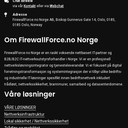
Chat direkte
via vår
Kontakt
eller via
Webchat
Adresse
FirewallForce.no Norge AB, Biskop Gunnerus Gate 14, Oslo, 0185,
0185 Oslo, Norway
Om FirewallForce.no Norge
FirewallForce.no Norge er en raskt voksende nettbasert IT-partner og
B2B/B2C IT-nettverksutstyrsforhandler i Norge. Vi er en profesjonell
nettverksløsningsintegrator og tjenesteleverandør. Vi er fokusert på digital
forretningstransformasjon og systemintegrasjon der vi tilbyr ulike bedrifts-
og industrielle IT-løsninger spesifikt innen bedriftsnettverk inkludert
trådløst, nettverkssikkerhet, brannmurer, samarbeid og datasenterdomene.
Våre løsninger
VÅRE LØSNINGER
Nettverksinfrastruktur
Lokal sikkerhet / Nettverkssikkerhet