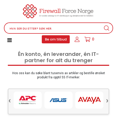
Nettverksutstyr
Service, støtteprogrammer og lisenser
Telefoner, PBX og VOIP
Programvare
0
Be om tilbud
Datamaskin PC utstyr
Én konto, én leverandør, én IT-
Tilbehør
partner for alt du trenger
Lyd video og multimedia
Skjermer og projektorer
Hos oss kan du søke blant tusenvis av artikler og bestille ønsket
produkt fra opptil 55 IT-merker.
Ulike produkter
Servere og lagringsutstyr
‹
›
Datamaskin PC-system
Kontorrekvisita
Elektronisk utstyr