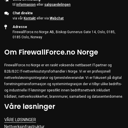
til
informasjon
eller
salgsavdelingen
Chat direkte
via vår
Kontakt
eller via
Webchat
Adresse
FirewallForce.no Norge AB, Biskop Gunnerus Gate 14, Oslo, 0185,
0185 Oslo, Norway
Om FirewallForce.no Norge
FirewallForce.no Norge er en raskt voksende nettbasert IT-partner og
B2B/B2C IT-nettverksutstyrsforhandler i Norge. Vi er en profesjonell
nettverksløsningsintegrator og tjenesteleverandør. Vi er fokusert på digital
forretningstransformasjon og systemintegrasjon der vi tilbyr ulike bedrifts-
og industrielle IT-løsninger spesifikt innen bedriftsnettverk inkludert
trådløst, nettverkssikkerhet, brannmurer, samarbeid og datasenterdomene.
Våre løsninger
VÅRE LØSNINGER
Nettverksinfrastruktur