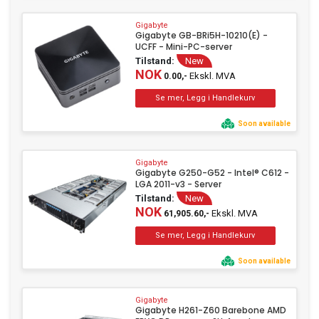
Gigabyte
Gigabyte GB-BRi5H-10210(E) -
UCFF - Mini-PC-server
Tilstand:
New
NOK
Ekskl. MVA
0.00,-
Soon available
Gigabyte
Gigabyte G250-G52 - Intel® C612 -
LGA 2011-v3 - Server
Tilstand:
New
NOK
Ekskl. MVA
61,905.60,-
Soon available
Gigabyte
Gigabyte H261-Z60 Barebone AMD