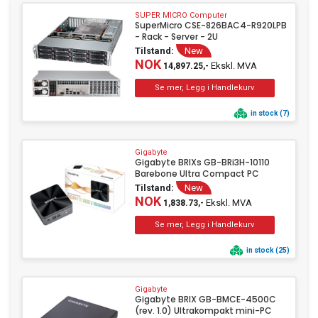
SUPER MICRO Computer
SuperMicro CSE-826BAC4-R920LPB
- Rack - Server - 2U
Tilstand:
New
NOK
Ekskl. MVA
14,897.25,-
in stock (7)
Gigabyte
Gigabyte BRIXs GB-BRi3H-10110
Barebone Ultra Compact PC
Tilstand:
New
NOK
Ekskl. MVA
1,838.73,-
in stock (25)
Gigabyte
Gigabyte BRIX GB-BMCE-4500C
(rev. 1.0) Ultrakompakt mini-PC