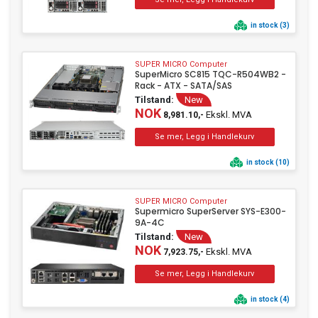
in stock (3)
SUPER MICRO Computer
SuperMicro SC815 TQC-R504WB2 -
Rack - ATX - SATA/SAS
Tilstand:
New
NOK
Ekskl. MVA
8,981.10,-
in stock (10)
SUPER MICRO Computer
Supermicro SuperServer SYS-E300-
9A-4C
Tilstand:
New
NOK
Ekskl. MVA
7,923.75,-
in stock (4)