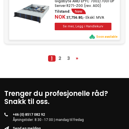
Gigabyte AMD EPYC 7002/7001 UP
Server R271-Z00 (rev. A00)
Tilstand:
New
NOK
Ekskl. MVA
37,756.80,-
Soon available
1
2
3
»
Trenger du profesjonelle råd?
Snakk til oss.
+46 (0) 8517 082 92
Åpningstider: 8:30 - 17:00 | mandag til fredag
Send en melding