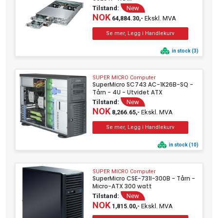
Tilstand:
New
NOK
Ekskl. MVA
64,884.30,-
in stock (3)
SUPER MICRO Computer
SuperMicro SC743 AC-1K26B-SQ -
Tårn - 4U - Utvidet ATX
Tilstand:
New
NOK
Ekskl. MVA
8,266.65,-
in stock (10)
SUPER MICRO Computer
SuperMicro CSE-731I-300B - Tårn -
Micro-ATX 300 watt
Tilstand:
New
NOK
Ekskl. MVA
1,815.00,-