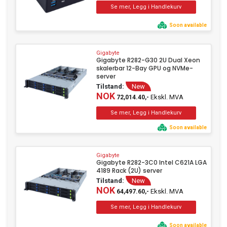
Soon available
Gigabyte
Gigabyte R282-G30 2U Dual Xeon
skalerbar 12-Bay GPU og NVMe-
server
Tilstand:
New
NOK
Ekskl. MVA
72,014.40,-
Soon available
Gigabyte
Gigabyte R282-3C0 Intel C621A LGA
4189 Rack (2U) server
Tilstand:
New
NOK
Ekskl. MVA
64,497.60,-
Soon available