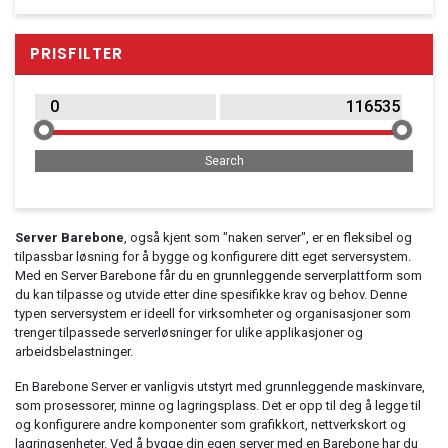
Household & Garden
PRISFILTER
Office Supplies
Point of Sale
Printers & Accessories
Clothing
Music, Film & Literature
Beauty & Healthcare
Server Barebone
, også kjent som "naken server", er en fleksibel og
MP3 Player
tilpassbar løsning for å bygge og konfigurere ditt eget serversystem.
Med en Server Barebone får du en grunnleggende serverplattform som
du kan tilpasse og utvide etter dine spesifikke krav og behov. Denne
typen serversystem er ideell for virksomheter og organisasjoner som
trenger tilpassede serverløsninger for ulike applikasjoner og
arbeidsbelastninger.
En Barebone Server er vanligvis utstyrt med grunnleggende maskinvare,
som prosessorer, minne og lagringsplass. Det er opp til deg å legge til
og konfigurere andre komponenter som grafikkort, nettverkskort og
lagringsenheter. Ved å bygge din egen server med en Barebone har du