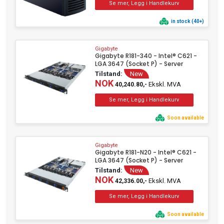
in stock (40+)
Gigabyte
Gigabyte R181-340 - Intel® C621 -
LGA 3647 (Socket P) - Server
Tilstand:
New
NOK
Ekskl. MVA
40,240.80,-
Soon available
Gigabyte
Gigabyte R181-N20 - Intel® C621 -
LGA 3647 (Socket P) - Server
Tilstand:
New
NOK
Ekskl. MVA
42,336.00,-
Soon available