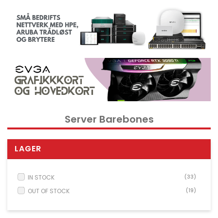
Kontorrekvisita og tilbehør
Verktøy
Nettverksdata rack og serverskap
Kabelutstyr
Overvåkingsutstyr
KVM utstyr
Strøm og UPS utstyr
Server Barebones
Skrivere, skannere og tilbehør
Point of Sale POS utstyr
LAGER
Husholdnings- og hageutstyr
Spill og droner
IN STOCK
(33)
Electrical Supplies
OUT OF STOCK
(19)
Displays & Projectors