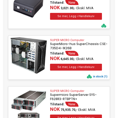
Tilstand:
New
NOK
Ekskl. MVA
3,021.00,-
SUPER MICRO Computer
SuperMicro-hus SuperChassis CSE-
735D4-1K26B
Tilstand:
New
NOK
Ekskl. MVA
6,645.00,-
in stock (1)
SUPER MICRO Computer
Supermicro SuperServer SYS-
F628R3-RTBPTN+
Tilstand:
New
NOK
Ekskl. MVA
75,935.70,-