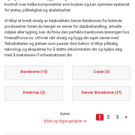
kontroll over hvilke komponenter som brukes og kan optimere systemet
for ytelse, pålitelighet og skalerbarhet.
Vi tilbyr et bredt utvalg av høykvalitets Server Barebones fra ledende
produsenter. Enten du trenger en server for databehandling, virtuelle
miljøer eller lagring, kan du finne den perfekte barebones-løsningen hos
FirewallForce.no. Utforsk vårt utvalg og bygg din egen server med
fleksibiliteten og ytelsen som passer dine behov. Vi tilbyr pålitelig
teknologi og ekspertise for å støtte virksomheten din og hjelpe deg
med å maksimere IT-infrastrukturen din.
Barebone
Case
(10)
(3)
Desktop
Server Barebone
(2)
(37)
Sorter:
1
2
3
»