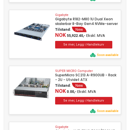
Gigabyte
Gigabyte R182-M80 1U Dual Xeon
skalerbar 8-Bay Gen4 NVMe-server
Tilstand:
New
NOK
Ekskl. MVA
55,922.40,-
Soon available
SUPER MICRO Computer
SuperMicro SC213 A-R900UB - Rack
- 2U - Utvidet ATX
Tilstand:
New
NOK
Ekskl. MVA
0.00,-
Soon available
Gigabyte