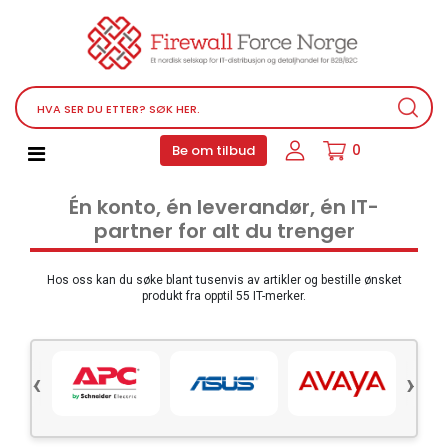
Nettverksutstyr
Service, støtteprogrammer og lisenser
Telefoner, PBX og VOIP
Programvare
0
Be om tilbud
Datamaskin PC utstyr
Én konto, én leverandør, én IT-
Tilbehør
partner for alt du trenger
Lyd video og multimedia
Skjermer og projektorer
Hos oss kan du søke blant tusenvis av artikler og bestille ønsket
produkt fra opptil 55 IT-merker.
Ulike produkter
Servere og lagringsutstyr
‹
›
Datamaskin PC-system
Kontorrekvisita
Elektronisk utstyr