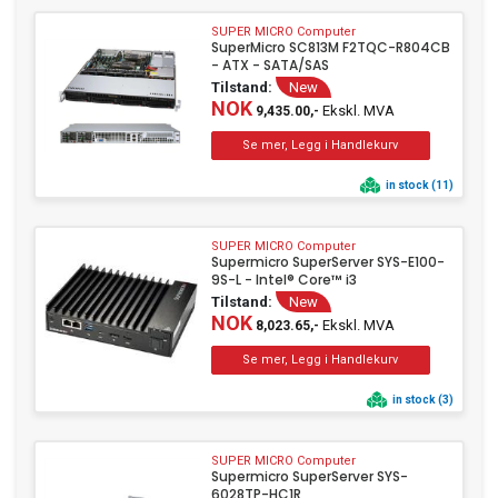
SUPER MICRO Computer
SuperMicro SC813M F2TQC-R804CB
- ATX - SATA/SAS
Tilstand:
New
NOK
Ekskl. MVA
9,435.00,-
in stock (11)
SUPER MICRO Computer
Supermicro SuperServer SYS-E100-
9S-L - Intel® Core™ i3
Tilstand:
New
NOK
Ekskl. MVA
8,023.65,-
in stock (3)
SUPER MICRO Computer
Supermicro SuperServer SYS-
6028TP-HC1R