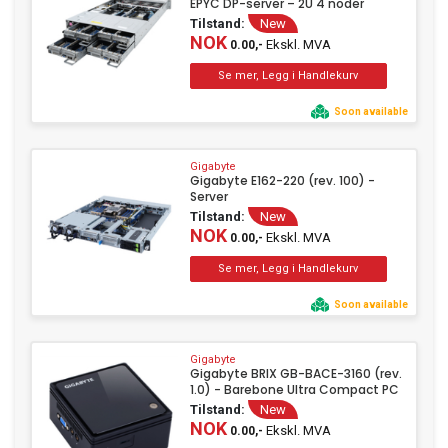
EPYC DP-server – 2U 4 noder
Tilstand:
New
NOK
Ekskl. MVA
0.00,-
Soon available
Gigabyte
Gigabyte E162-220 (rev. 100) -
Server
Tilstand:
New
NOK
Ekskl. MVA
0.00,-
Soon available
Gigabyte
Gigabyte BRIX GB-BACE-3160 (rev.
1.0) - Barebone Ultra Compact PC
Tilstand:
New
NOK
Ekskl. MVA
0.00,-