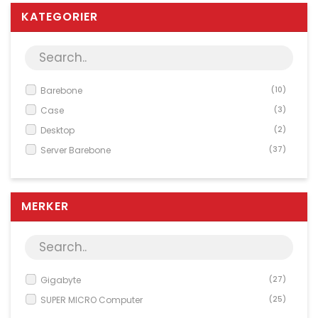
Server & Storage
KATEGORIER
PC Components
Various
PC Systems
Barebone
(10)
Supplies
Case
(3)
Accessories
Desktop
(2)
Games & Leisure
Server Barebone
(37)
AV & Multimedia
Network Equipment
MERKER
Phones & PBX
Tools
Software
Gigabyte
(27)
Photo & Video
SUPER MICRO Computer
(25)
Service & Support