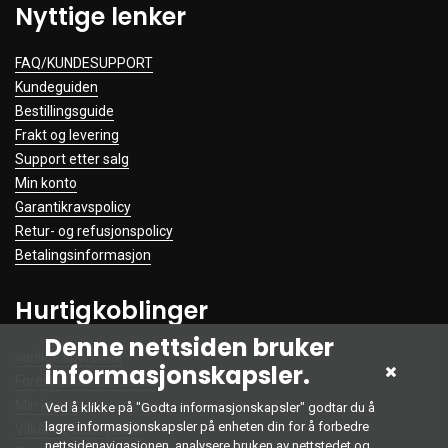
Nyttige lenker
FAQ/KUNDESUPPORT
Kundeguiden
Bestillingsguide
Frakt og levering
Support etter salg
Min konto
Garantikravspolicy
Retur- og refusjonspolicy
Betalingsinformasjon
Hurtigkoblinger
Denne nettsiden bruker
vanlige spørsmål
informasjonskapsler.
Forespørsler om tilbud
Min konto
Ved å klikke på "Godta informasjonskapsler" godtar du å
lagre informasjonskapsler på enheten din for å forbedre
Vilkår og betingelser
nettsidenavigasjonen, analysere bruken av nettstedet og