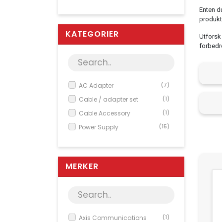
Enten du
produkte
KATEGORIER
Utforsk 
forbedr
AC Adapter
(7)
Cable / adapter set
(1)
Cable Accessory
(1)
Power Supply
(15)
MERKER
Axis Communications
(1)