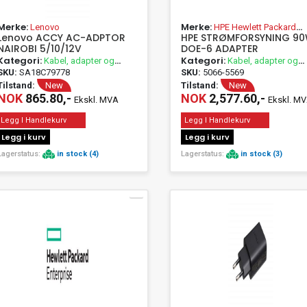
Merke:
Merke:
Lenovo
HPE Hewlett Packard
Lenovo ACCY AC-ADPTOR
HPE STRØMFORSYNING 9
Enterprise
NAIROBI 5/10/12V
DOE-6 ADAPTER
Kategori:
Kategori:
Kabel, adapter og
Kabel, adapter og
passivt utstyr
passivt utstyr
SKU:
SA18C79778
SKU:
5066-5569
Tilstand:
New
Tilstand:
New
NOK
865.80,-
NOK
2,577.60,-
Ekskl. MVA
Ekskl. M
Legg I Handlekurv
Legg I Handlekurv
Legg i kurv
Legg i kurv
Lagerstatus:
in stock (4)
Lagerstatus:
in stock (3)