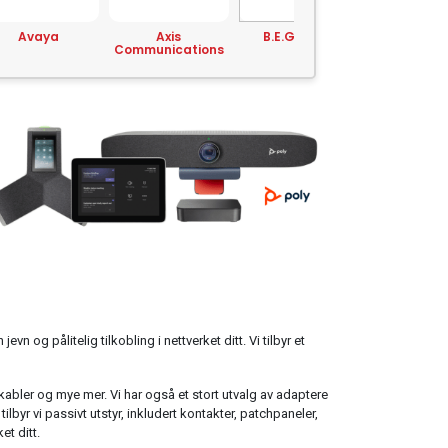
Axis
B.E.G. Brück
Belkin
Brothe
mmunications
jevn og pålitelig tilkobling i nettverket ditt. Vi tilbyr et
-kabler og mye mer. Vi har også et stort utvalg av adaptere
lbyr vi passivt utstyr, inkludert kontakter, patchpaneler,
et ditt.