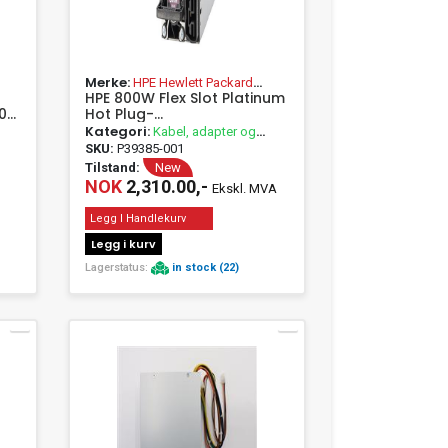
Merke:
HPE Hewlett Packard
HPE 800W Flex Slot Platinum
Enterprise
0
Hot Plug-
strømforsyningssett
Kategori:
Kabel, adapter og
passivt utstyr
SKU:
P39385-001
Tilstand:
New
NOK
2,310.00,-
Ekskl. MVA
Legg I Handlekurv
Legg i kurv
Lagerstatus:
in stock (22)