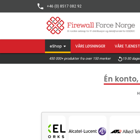
+46 (0) 8517 082 92
eShop
VÅRE LØSNINGER
VÅRE TJENEST
15-30 dager
450 000+ produkter fra over 150 merker
Én konto,
H