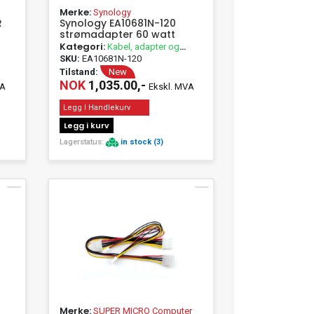
Merke:
Synology
R
Synology EA10681N-120
strømadapter 60 watt
Kategori:
Kabel, adapter og
passivt utstyr
SKU:
EA10681N-120
Tilstand:
New
NOK
1,035.00,-
VA
Ekskl. MVA
Legg I Handlekurv
Legg i kurv
Lagerstatus:
in stock (3)
Merke:
SUPER MICRO Computer