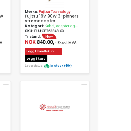
Merke:
Fujitsu Technology
0W
Fujitsu 19V 90W 3-pinners
strømadapter
Kategori:
Kabel, adapter og
passivt utstyr
SKU:
FUJ:CP763848-XX
Tilstand:
New
NOK
840.00,-
VA
Ekskl. MVA
Legg I Handlekurv
Legg i kurv
Lagerstatus:
in stock (40+)