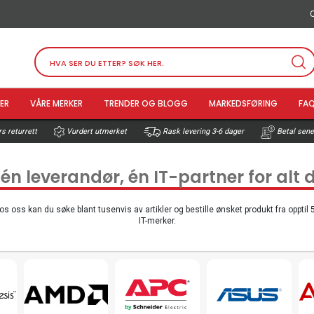
O
ER
VÅRE MERKER
TRENDER OG BLOGG
MARKEDSFØRING
FA
s returrett
Vurdert utmerket
Betal sener
Rask levering 3-6 dager
 én leverandør, én IT-partner for alt 
os oss kan du søke blant tusenvis av artikler og bestille ønsket produkt fra opptil 
IT-merker.