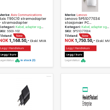
Merke:
Merke:
Axis Communications
Lenovo
Axis T90C10 strømadapter
Lenovo 5P51D77034
- strømadapter
stasjonær PC
strømadapter 180W
Kategori:
Kategori:
Kabel, adapter og
Kabel, adapter og
passivt utstyr
passivt utstyr
SKU:
5503-102
SKU:
5P51D77034
Tilstand:
New
Tilstand:
New
NOK
1,168.50,-
NOK
1,750.50,-
Ekskl. MVA
Ekskl. M
Legg I Handlekurv
Legg I Handlekurv
Legg i kurv
Legg i kurv
Lagerstatus:
in stock (3)
Lagerstatus: