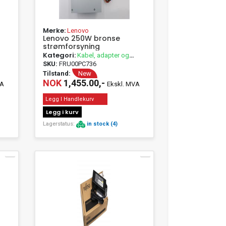
Merke:
Lenovo
Lenovo 250W bronse
strømforsyning
Kategori:
Kabel, adapter og
passivt utstyr
SKU:
FRU00PC736
Tilstand:
New
NOK
1,455.00,-
VA
Ekskl. MVA
Legg I Handlekurv
Legg i kurv
Lagerstatus:
in stock (4)