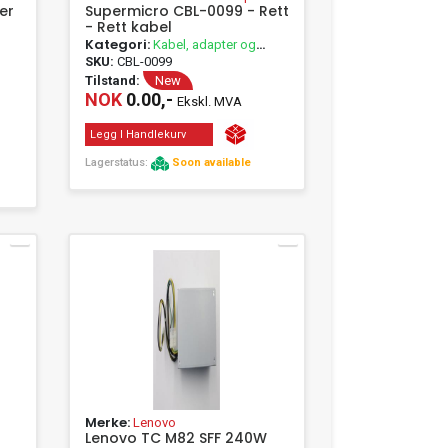
er
Supermicro CBL-0099 - Rett
- Rett kabel
Kategori:
Kabel, adapter og
passivt utstyr
SKU:
CBL-0099
Tilstand:
New
NOK
0.00,-
Ekskl. MVA
Legg I Handlekurv
Lagerstatus:
Soon available
Merke:
Lenovo
Lenovo TC M82 SFF 240W