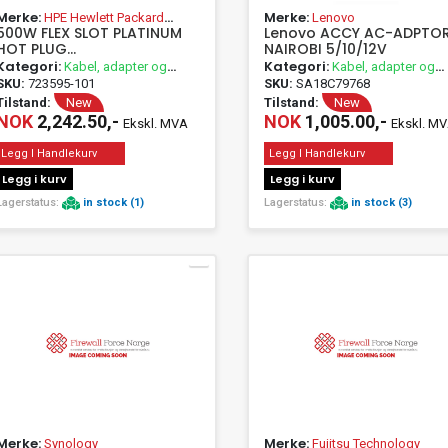
Merke:
Merke:
HPE Hewlett Packard
Lenovo
500W FLEX SLOT PLATINUM
Lenovo ACCY AC-ADPTO
Enterprise
HOT PLUG
NAIROBI 5/10/12V
STRØMFORSYNINGSSETT
Kategori:
Kategori:
Kabel, adapter og
Kabel, adapter og
passivt utstyr
passivt utstyr
SKU:
723595-101
SKU:
SA18C79768
Tilstand:
New
Tilstand:
New
NOK
2,242.50,-
NOK
1,005.00,-
Ekskl. MVA
Ekskl. M
Legg I Handlekurv
Legg I Handlekurv
Legg i kurv
Legg i kurv
Lagerstatus:
in stock (1)
Lagerstatus:
in stock (3)
Merke:
Merke:
Synology
Fujitsu Technology