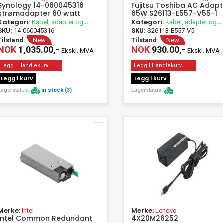
Synology 14-060045316
Fujitsu Toshiba AC Adapt
strømadapter 60 watt
65W S26113-E557-V55-1
Kategori:
Kategori:
Kabel, adapter og
Kabel, adapter og
passivt utstyr
passivt utstyr
SKU:
14-060045316
SKU:
S26113-E557-V5
Tilstand:
New
Tilstand:
New
NOK
1,035.00,-
NOK
930.00,-
Ekskl. MVA
Ekskl. MVA
Legg I Handlekurv
Legg I Handlekurv
Legg i kurv
Legg i kurv
Lagerstatus:
in stock (3)
Lagerstatus:
Merke:
Merke:
Intel
Lenovo
Intel Common Redundant
4X20M26252