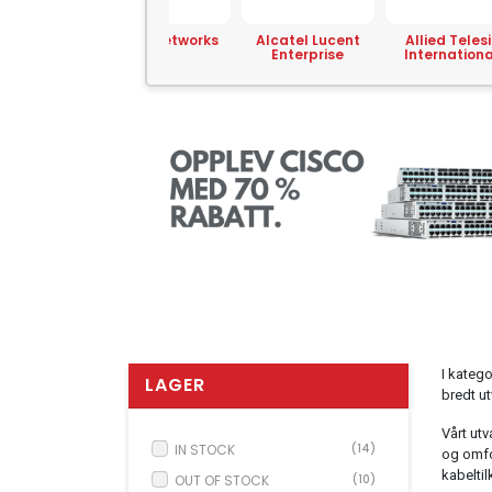
L Networks
Alcatel Lucent
Allied Telesis
AMD
Enterprise
International
I katego
LAGER
bredt ut
Vårt utv
IN STOCK
(14)
og omfor
kabeltil
OUT OF STOCK
(10)