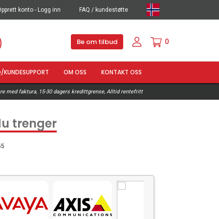
pprett konto - Logg inn
FAQ / kundestøtte
0
Be om tilbud
Q/KUNDESUPPORT
OM OSS
KONTAKT OSS
e med faktura, 15-30 dagers kredittgrense, Alltid rentefritt
du trenger
55