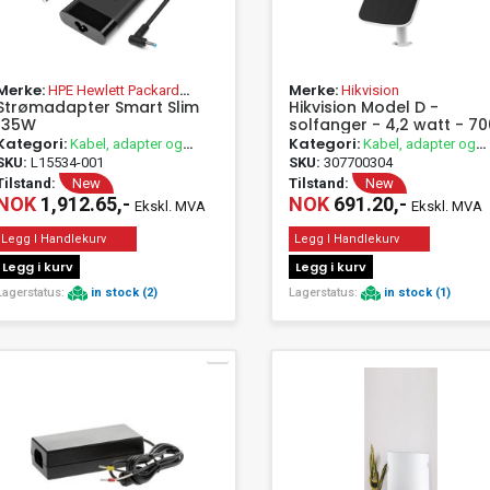
Merke:
Merke:
HPE Hewlett Packard
Hikvision
Strømadapter Smart Slim
Hikvision Model D -
Enterprise
135W
solfanger - 4,2 watt - 70
mA
Kategori:
Kategori:
Kabel, adapter og
Kabel, adapter og
passivt utstyr
passivt utstyr
SKU:
L15534-001
SKU:
307700304
Tilstand:
New
Tilstand:
New
NOK
1,912.65,-
NOK
691.20,-
Ekskl. MVA
Ekskl. MVA
Legg I Handlekurv
Legg I Handlekurv
Legg i kurv
Legg i kurv
Lagerstatus:
in stock (2)
Lagerstatus:
in stock (1)