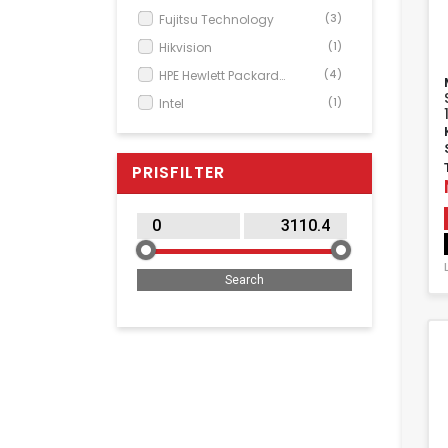
Fujitsu Technology
(3)
Hikvision
(1)
HPE Hewlett Packard
(4)
Enterprise
Intel
(1)
Lenovo
(11)
SUPER MICRO Computer
(1)
PRISFILTER
Synology
(2)