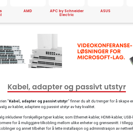
APC by Schneider
ASUS
Avaya
Electric
Co
Kabel, adapter og passivt utstyr
rien "
Kabel, adapter og passivt utstyr
" finner du alt du trenger for å skape en 
valg av kabler, adaptere og passivt utstyr av høy kvalitet.
alg inkluderer forskjellige typer kabler, som Ethernet-kabler, HDMI-kabler, USB
mere for å muliggjøre tilkobling mellom ulike enheter og grensesnitt. I tillegg ti
koblinger og annet tilbehør for å lette installasjon og administrasjon av nettverk