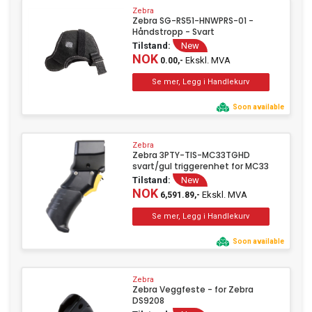
Zebra
Zebra SG-RS51-HNWPRS-01 -
Håndstropp - Svart
Tilstand:
New
NOK
Ekskl. MVA
0.00,-
Soon available
Zebra
Zebra 3PTY-TIS-MC33TGHD
svart/gul triggerenhet for MC33
Tilstand:
New
NOK
Ekskl. MVA
6,591.89,-
Soon available
Zebra
Zebra Veggfeste - for Zebra
DS9208