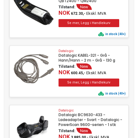
QBT2400 - QM2400
Tilstand:
New
NOK
Ekskl. MVA
672.30,-
in stock (40+)
Datalogic
Datalogic KABEL-321 - Grå -
Hann/Hann - 2 m - Grå - 130 g
Tilstand:
New
NOK
Ekskl. MVA
600.45,-
in stock (40+)
Datalogic
Datalogic BC9630-433 -
Ladeadapter - Svart - Datalogic -
PowerScan 9600-serien - 1 stk
Tilstand:
New
NOK
Ekskl. MVA
3,885.00,-