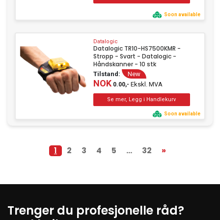
Soon available
Datalogic
Datalogic TR10-HS7500KMR -
Stropp - Svart - Datalogic -
Håndskanner - 10 stk
Tilstand:
New
NOK
Ekskl. MVA
0.00,-
Soon available
1
2
3
4
5
...
32
»
Trenger du profesjonelle råd?