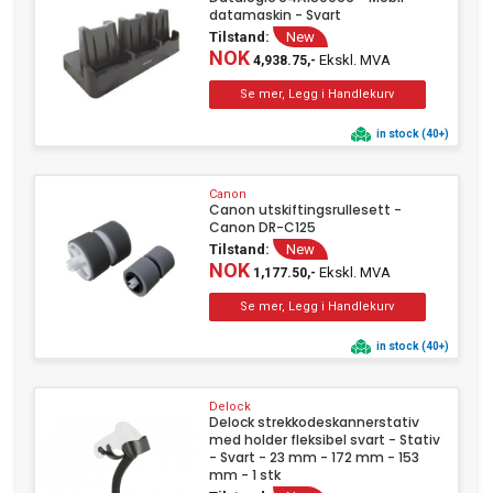
datamaskin - Svart
Tilstand:
New
NOK
Ekskl. MVA
4,938.75,-
in stock (40+)
Canon
Canon utskiftingsrullesett -
Canon DR-C125
Tilstand:
New
NOK
Ekskl. MVA
1,177.50,-
in stock (40+)
Delock
Delock strekkodeskannerstativ
med holder fleksibel svart - Stativ
- Svart - 23 mm - 172 mm - 153
mm - 1 stk