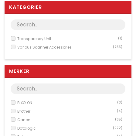
Server & Storage
KATEGORIER
PC Components
Various
PC Systems
Transparency Unit
(1)
Supplies
Various Scanner Accessories
(755)
Accessories
Games & Leisure
MERKER
AV & Multimedia
Network Equipment
Phones & PBX
BIXOLON
(3)
Tools
Brother
(4)
Software
Canon
(35)
Photo & Video
Datalogic
(272)
Service & Support