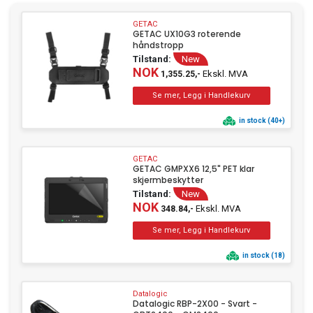
SMA Solar
(1)
Star Micronics
(1)
GETAC
GETAC UX10G3 roterende
Zebra
(247)
håndstropp
Tilstand:
New
NOK
Ekskl. MVA
1,355.25,-
in stock (40+)
GETAC
GETAC GMPXX6 12,5" PET klar
skjermbeskytter
Tilstand:
New
NOK
Ekskl. MVA
348.84,-
in stock (18)
Datalogic
Datalogic RBP-2X00 - Svart -