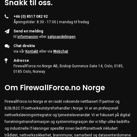
Snakk til oss.
+46 (0) 8517 082 92
Åpningstider: 8:30 - 17:00 | mandag til fredag
Send en melding
til
informasjon
eller
salgsavdelingen
Chat direkte
via vår
Kontakt
eller via
Webchat
Adresse
FirewallForce.no Norge AB, Biskop Gunnerus Gate 14, Oslo, 0185,
0185 Oslo, Norway
Om FirewallForce.no Norge
FirewallForce.no Norge er en raskt voksende nettbasert IT-partner og
B2B/B2C IT-nettverksutstyrsforhandler i Norge. Vi er en profesjonell
nettverksløsningsintegrator og tjenesteleverandør. Vi er fokusert på digital
forretningstransformasjon og systemintegrasjon der vi tilbyr ulike bedrifts-
og industrielle IT-løsninger spesifikt innen bedriftsnettverk inkludert
trådløst, nettverkssikkerhet, brannmurer, samarbeid og datasenterdomene.