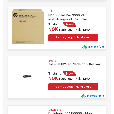
HP
HP ScanJet Pro 3000 s3
erstatningssett for ruller
Tilstand:
New
NOK
Ekskl. MVA
1,485.00,-
in stock (28)
Zebra
Zebra BTRY-36IAB0E-00 - Batteri
Tilstand:
New
NOK
Ekskl. MVA
1,207.65,-
in stock (40+)
Datalogic
Datalogic 94A150096 - Mobil