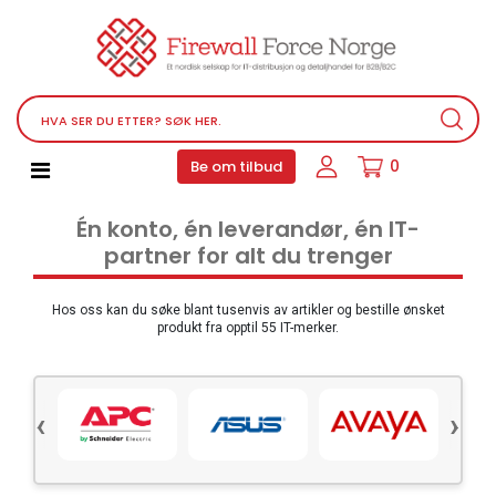
Nettverksutstyr
Service, støtteprogrammer og lisenser
Telefoner, PBX og VOIP
Programvare
0
Be om tilbud
Datamaskin PC utstyr
Én konto, én leverandør, én IT-
Tilbehør
partner for alt du trenger
Lyd video og multimedia
Skjermer og projektorer
Hos oss kan du søke blant tusenvis av artikler og bestille ønsket
produkt fra opptil 55 IT-merker.
Ulike produkter
Servere og lagringsutstyr
‹
›
Datamaskin PC-system
Kontorrekvisita
Elektronisk utstyr