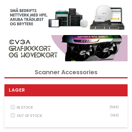
Kontorrekvisita og tilbehør
Verktøy
Nettverksdata rack og serverskap
Kabelutstyr
Overvåkingsutstyr
KVM utstyr
Strøm og UPS utstyr
Scanner Accessories
Skrivere, skannere og tilbehør
Point of Sale POS utstyr
LAGER
Husholdnings- og hageutstyr
Spill og droner
IN STOCK
(593)
Electrical Supplies
OUT OF STOCK
(163)
Displays & Projectors