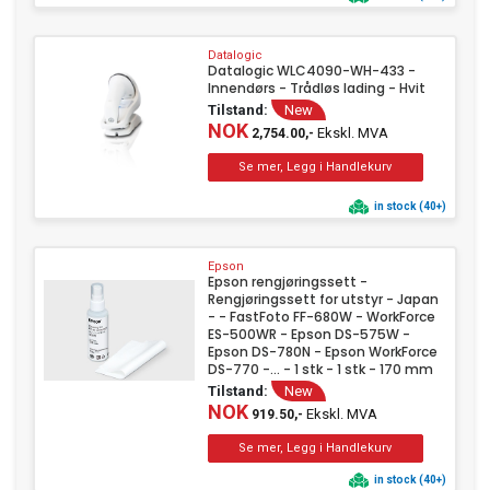
Datalogic
Datalogic WLC4090-WH-433 -
Innendørs - Trådløs lading - Hvit
Tilstand:
New
NOK
Ekskl. MVA
2,754.00,-
in stock (40+)
Epson
Epson rengjøringssett -
Rengjøringssett for utstyr - Japan
- - FastFoto FF-680W - WorkForce
ES-500WR - Epson DS-575W -
Epson DS-780N - Epson WorkForce
DS-770 -... - 1 stk - 1 stk - 170 mm
Tilstand:
New
NOK
Ekskl. MVA
919.50,-
in stock (40+)