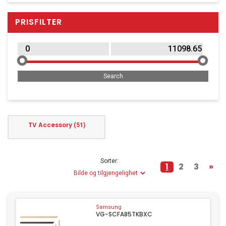
Household & Garden
PRISFILTER
Office Supplies
Point of Sale
Printers & Accessories
Clothing
Music, Film & Literature
Beauty & Healthcare
TV Accessory
(51)
MP3 Player
Sorter:
1
2
3
»
Samsung
VG-SCFA85TKBXC