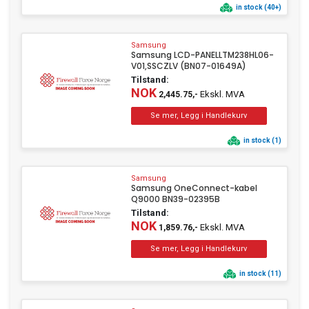
in stock (40+)
Samsung
Samsung LCD-PANELLTM238HL06-
V01,SSCZLV (BN07-01649A)
Tilstand:
NOK
Ekskl. MVA
2,445.75,-
in stock (1)
Samsung
Samsung OneConnect-kabel
Q9000 BN39-02395B
Tilstand:
NOK
Ekskl. MVA
1,859.76,-
in stock (11)