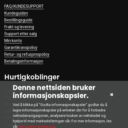
FAQ/KUNDESUPPORT
Kundeguiden
Bestillingsguide
Frakt og levering
Support etter salg
Min konto
Garantikravspolicy
Retur- og refusjonspolicy
Betalingsinformasjon
Hurtigkoblinger
Denne nettsiden bruker
vanlige spørsmål
informasjonskapsler.
Forespørsler om tilbud
Min konto
Ved å klikke på "Godta informasjonskapsler" godtar du å
lagre informasjonskapsler på enheten din for å forbedre
Vilkår og betingelser
nettsidenavigasjonen, analysere bruken av nettstedet og
Personvernerklæring
hjelpe til med markedsføringen vår. For mer informasjon, les
Juridisk advarsel
vår
personvernerklæring
.