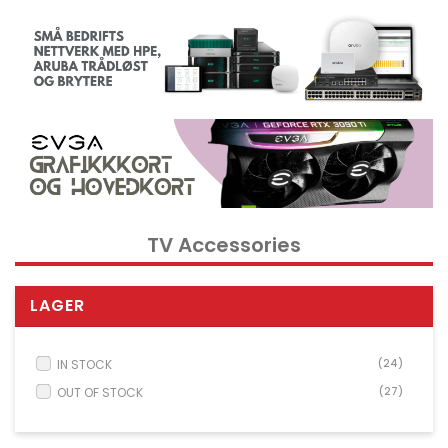
Kontorrekvisita og tilbehør
Verktøy
Nettverksdata rack og serverskap
Kabelutstyr
Overvåkingsutstyr
KVM utstyr
Strøm og UPS utstyr
TV Accessories
Skrivere, skannere og tilbehør
Point of Sale POS utstyr
LAGER
Husholdnings- og hageutstyr
Spill og droner
IN STOCK
(24)
Electrical Supplies
OUT OF STOCK
(27)
Displays & Projectors