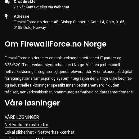
Chat direkte
via vår
Kontakt
eller via
Webchat
Adresse
FirewallForce.no Norge AB, Biskop Gunnerus Gate 14, Oslo, 0185,
0185 Oslo, Norway
Om FirewallForce.no Norge
FirewallForce.no Norge er en raskt voksende nettbasert IT-partner og
B2B/B2C IT-nettverksutstyrsforhandler i Norge. Vi er en profesjonell
nettverksløsningsintegrator og tjenesteleverandør. Vi er fokusert på digital
forretningstransformasjon og systemintegrasjon der vi tilbyr ulike bedrifts-
og industrielle IT-løsninger spesifikt innen bedriftsnettverk inkludert
trådløst, nettverkssikkerhet, brannmurer, samarbeid og datasenterdomene.
Våre løsninger
VÅRE LØSNINGER
Nettverksinfrastruktur
Lokal sikkerhet / Nettverkssikkerhet