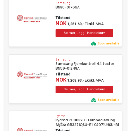
Samsung
BN86-01766A
Tilstand:
NOK
Ekskl. MVA
1,281.60,-
Soon available
Samsung
Samsung Fjernkontroll 44 taster
BN59-01248A
Tilstand:
NOK
Ekskl. MVA
1,268.93,-
Soon available
Iiyama
Iiyama RC00320T Fernbedienung
fÃƒÂ¼r GB3271QSU-B1 X4071UHSU-B1
Tilstand: