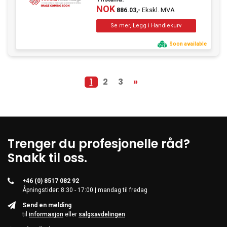
NOK
Ekskl. MVA
886.03,-
Soon available
1
2
3
»
Trenger du profesjonelle råd?
Snakk til oss.
+46 (0) 8517 082 92
Åpningstider: 8:30 - 17:00 | mandag til fredag
Send en melding
til
informasjon
eller
salgsavdelingen