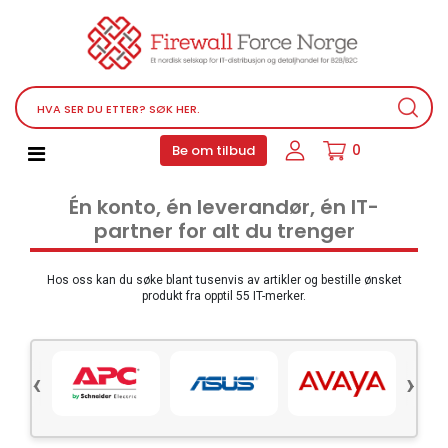
Nettverksutstyr
Service, støtteprogrammer og lisenser
Telefoner, PBX og VOIP
Programvare
0
Be om tilbud
Datamaskin PC utstyr
Én konto, én leverandør, én IT-
Tilbehør
partner for alt du trenger
Lyd video og multimedia
Skjermer og projektorer
Hos oss kan du søke blant tusenvis av artikler og bestille ønsket
produkt fra opptil 55 IT-merker.
Ulike produkter
Servere og lagringsutstyr
‹
›
Datamaskin PC-system
Kontorrekvisita
Elektronisk utstyr